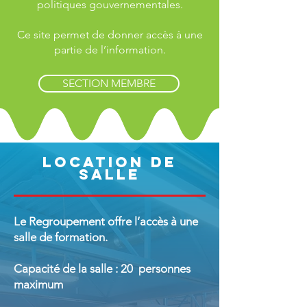
politiques gouvernementales.
Ce site permet de donner accès à une
partie de l’information.
SECTION MEMBRE
LOCATION DE
SALLE
Le Regroupement offre l’accès à une
salle de formation.
Capacité de la salle : 20 personnes
maximum