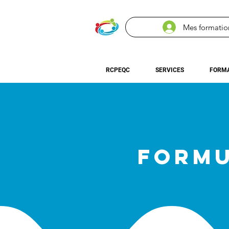
Mes formatio
RCPEQC
SERVICES
FORMA
FORMU