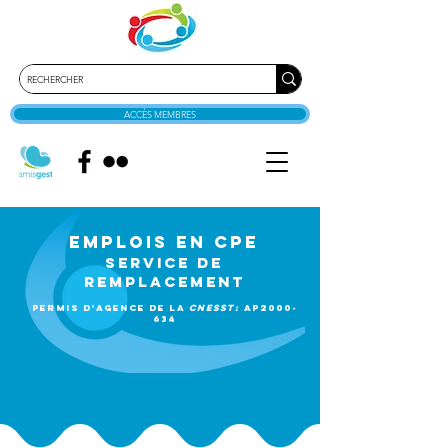
ACCÈS MEMBRES
EMPLOiS en cpe
Service de
remplacement
Permis d'agence de la
CNESST:
AP2000-
634