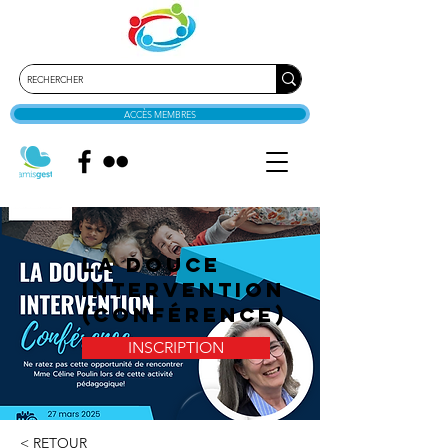
ACCÈS MEMBRES
La douce
intervention
(conférence)
INSCRIPTION
< RETOUR