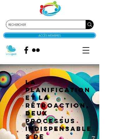
ACCÈS MEMBRES
La
planification
et la
rétroaction,
deux
processus
indispensable
s de