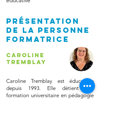
éducative
PRÉSENTATION
DE la personne
formatrice
Caroline
Tremblay
Caroline Tremblay est éducatrice
depuis 1993. Elle détient une
formation universitaire en pédagogie
et en psychologie du développement
humain. Depuis 2018, elle enseigne
dans le programme d’AEC en
Techniques d’éducation à l’enfance au
Cégep de Lévis et au Cégep de La
Pocatière. Elle travaille également à