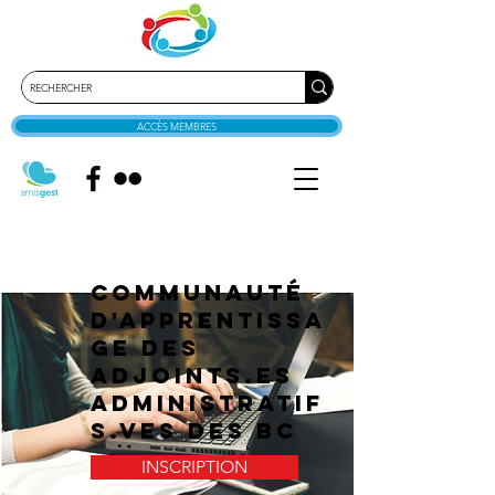
ACCÈS MEMBRES
Communauté
d'apprentissa
ge des
adjoints.es
administratif
s.ves des BC
INSCRIPTION