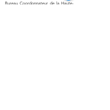
Bureau Coordonnateur de la Haute-
St-Charles, où elle supervise les
opérations administratives
quotidiennes tout en veillant à
optimiser les pratiques.
DÉTAILS
DATE
En visioconférence
7 octobre 2026
25 novembre 2026
20 janvier 2027
24 février 2027
21 avril 2027