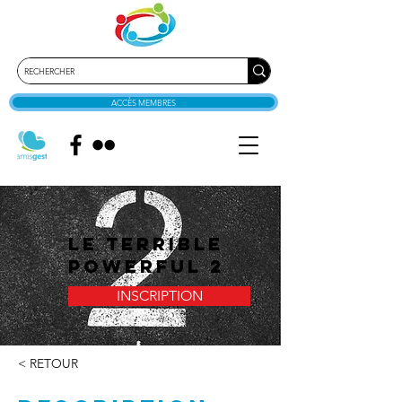
ACCÈS MEMBRES
Le terrible
Powerful 2
INSCRIPTION
< RETOUR