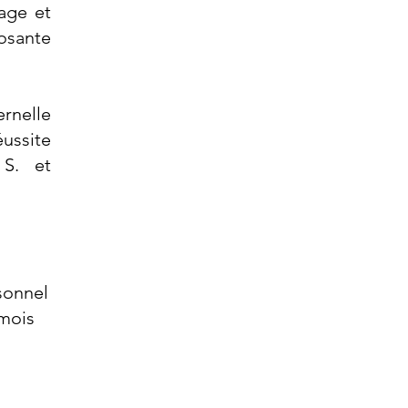
age et
osante
rnelle
ussite
 S. et
sonnel
 mois