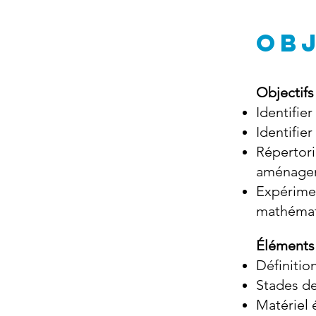
OBJ
Objectifs
Identifie
Identifie
Répertori
aménageme
Expérimen
mathémat
Éléments
Définitio
Stades d
Matériel 