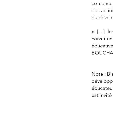
ce conce
des acti
du dévelo
« […] le
constitu
éducati
BOUCHAR
Note : Bi
développe
éducateur
est invité