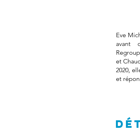
Eve Mich
avant 
Regroup
et Chaud
2020, el
et répon
DÉ