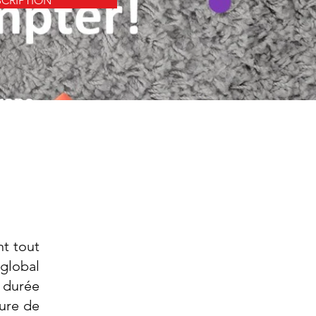
SCRIPTION
nt tout
global
e durée
ture de