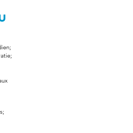
U
dien;
atie;
aux
s;