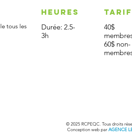
E
HEURES
TARI
le tous les
Durée: 2.5-
40$
3h
membres
60$ non-
membre
© 2025 RCPEQC. Tous droits rése
Conception web par
AGENCE L