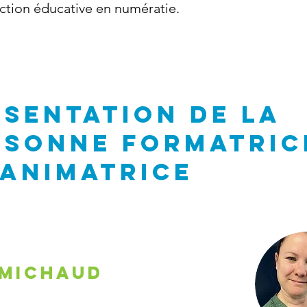
action éducative en numératie.
ÉSENTATION DE la
rsonne formatric
 animatrice
 Michaud