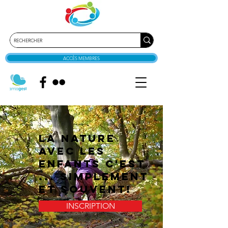
ACCÈS MEMBRES
La nature
avec les
enfants c'est
... Simplement
et Souvent!
INSCRIPTION