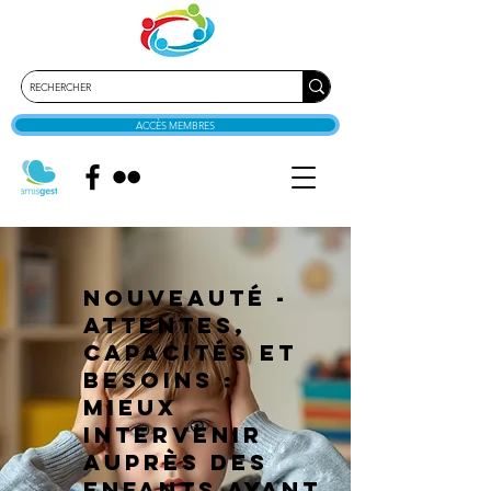
ACCÈS MEMBRES
NOUVEAUTÉ -
Attentes,
capacités et
besoins :
mieux
intervenir
auprès des
enfants ayant