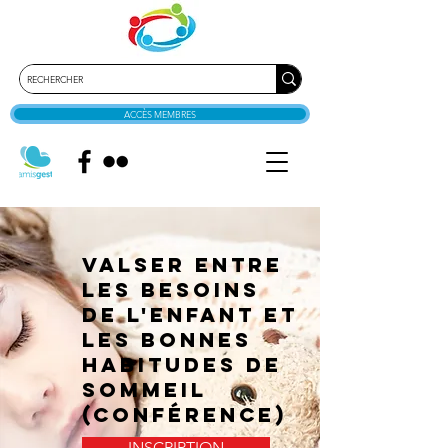
ACCÈS MEMBRES
Valser entre
les besoins
de l'enfant et
les bonnes
habitudes de
sommeil
(conférence)
INSCRIPTION