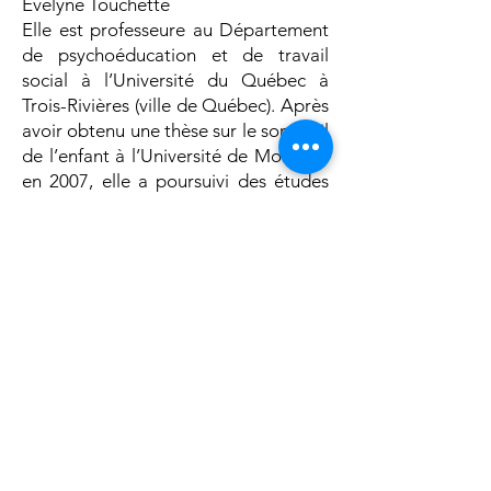
Évelyne Touchette
Elle est professeure au Département
de psychoéducation et de travail
social à l’Université du Québec à
Trois-Rivières (ville de Québec). Après
avoir obtenu une thèse sur le sommeil
de l’enfant à l’Université de Montréal
en 2007, elle a poursuivi des études
postdoctorales dans un laboratoire
de santé mentale chez les enfants et
les adolescents, à Paris, de 2007 à
2011. Son champ de spécialisation en
recherche couvre l’étiologie et les
répercussions des problèmes de
sommeil auprès d’enfants issus de
cohortes longitudinales normatives et
provenant de contextes vulnérables.
Elle a publié 31 articles scientifiques
sur le sommeil de l’enfant.