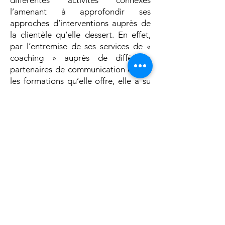
différentes activités connexes
l’amenant à approfondir ses
approches d’interventions auprès de
la clientèle qu’elle dessert. En effet,
par l’entremise de ses services de «
coaching » auprès de différents
partenaires de communication et par
les formations qu’elle offre, elle a su
développer de meilleures
compétences de partage de ses
connaissances par des modalités
différentes. Son baccalauréat en
psychoéducation en 2012 à
l’Université du Québec à Trois-
Rivières lui a permis de travailler
comme éducatrice spécialisée en CPE
et au scolaire, côtoyant des enfants
présentant des besoins particuliers.