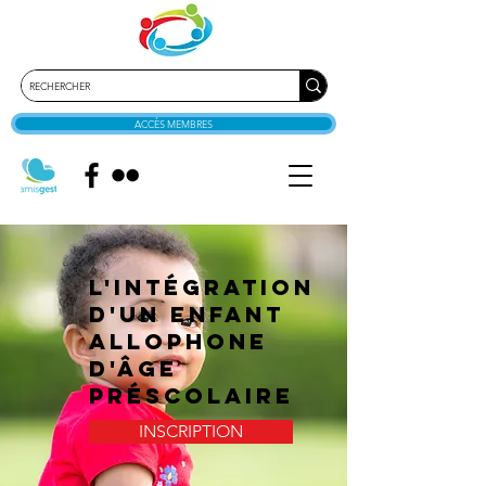
ACCÈS MEMBRES
L'intégration
d'un enfant
allophone
d'âge
préscolaire
INSCRIPTION