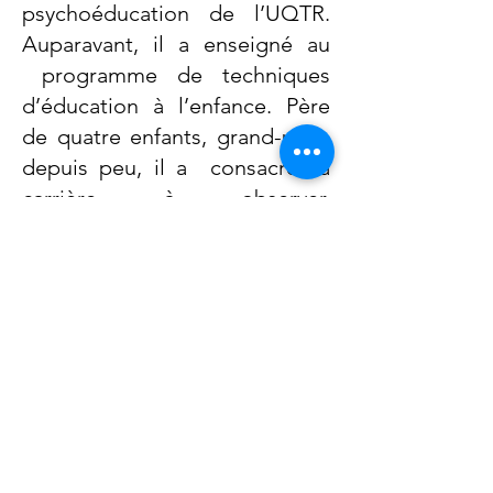
psychoéducation de l’UQTR.
Auparavant, il a enseigné au
programme de techniques
d’éducation à l’enfance. Père
de quatre enfants, grand-papa
depuis peu, il a consacré sa
carrière à observer,
comprendre et soutenir le
développement de l’enfant au
sein de sa famille. Fervent
défenseur des parents de tout-
petits, il intervient encore
aujourd’hui auprès d’un
organisme communautaire
famille : l’initiative 1,2,3 Go!
Limoilou où il est en contact au