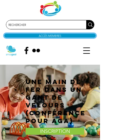
ACCÈS MEMBRES
Une main de
fer dans un
gant de
velours
(conférence
pour AGA)
INSCRIPTION