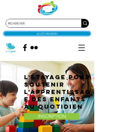
ACCÈS MEMBRES
L'étayage pour
soutenir
l'apprentissag
e des enfants
au quotidien
INSCRIPTION