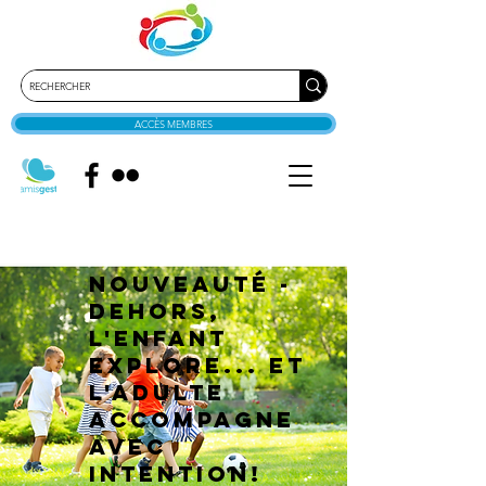
ACCÈS MEMBRES
NOUVEAUTÉ -
Dehors,
l'enfant
explore... et
l'adulte
accompagne
avec
intention!